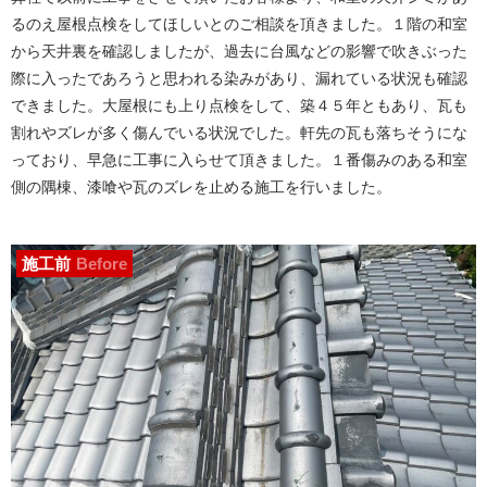
るのえ屋根点検をしてほしいとのご相談を頂きました。１階の和室
から天井裏を確認しましたが、過去に台風などの影響で吹きぶった
際に入ったであろうと思われる染みがあり、漏れている状況も確認
できました。大屋根にも上り点検をして、築４５年ともあり、瓦も
割れやズレが多く傷んでいる状況でした。軒先の瓦も落ちそうにな
っており、早急に工事に入らせて頂きました。１番傷みのある和室
側の隅棟、漆喰や瓦のズレを止める施工を行いました。
施工前
Before