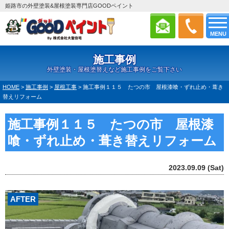
姫路市の外壁塗装&屋根塗装専門店GOODペイント
MENU
施工事例
外壁塗装・屋根塗替えなど施工事例をご覧下さい
HOME
>
施工事例
>
屋根工事
>
施工事例１１５ たつの市 屋根漆喰・ずれ止め・葺き
替えリフォーム
施工事例１１５ たつの市 屋根漆
喰・ずれ止め・葺き替えリフォーム
2023.09.09 (Sat)
AFTER