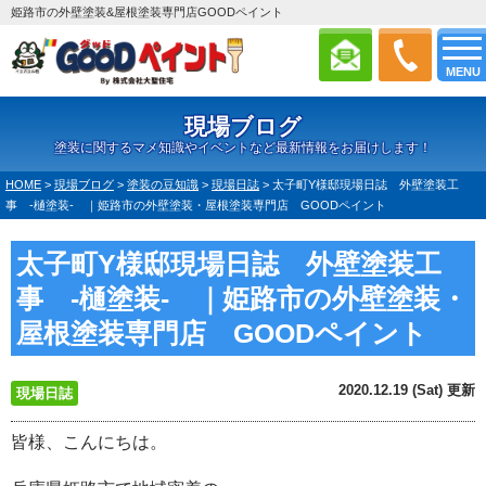
姫路市の外壁塗装&屋根塗装専門店GOODペイント
MENU
現場ブログ
塗装に関するマメ知識やイベントなど最新情報をお届けします！
HOME
>
現場ブログ
>
塗装の豆知識
>
現場日誌
>
太子町Y様邸現場日誌 外壁塗装工
事 -樋塗装- ｜姫路市の外壁塗装・屋根塗装専門店 GOODペイント
太子町Y様邸現場日誌 外壁塗装工
事 -樋塗装- ｜姫路市の外壁塗装・
屋根塗装専門店 GOODペイント
2020.12.19 (Sat) 更新
現場日誌
皆様、こんにちは。