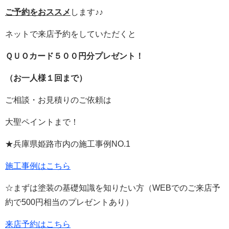
ご予約をおススメ
します♪♪
ネットで来店予約をしていただくと
ＱＵＯカード５００円分プレゼント！
（お一人様１回まで）
ご相談・お見積りのご依頼は
大聖ペイントまで！
★兵庫県姫路市内の施工事例
NO.1
施工事例はこちら
☆まずは塗装の基礎知識を知りたい方（
WEB
でのご来店予
約で
500
円相当のプレゼントあり）
来店予約はこちら