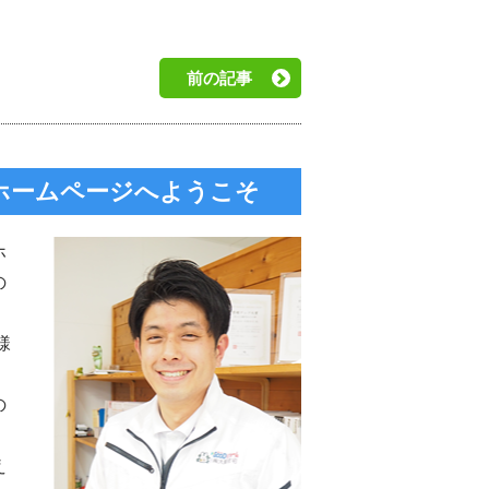
前の記事
のホームページへようこそ
ホ
の
様
の
え