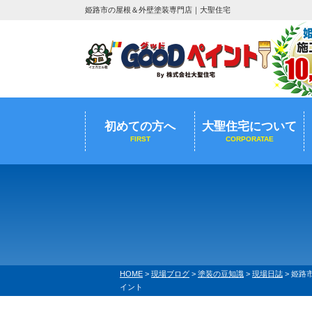
姫路市の屋根＆外壁塗装専門店｜大聖住宅
初めての方へ
大聖住宅について
FIRST
CORPORATAE
HOME
>
現場ブログ
>
塗装の豆知識
>
現場日誌
>
姫路
イント