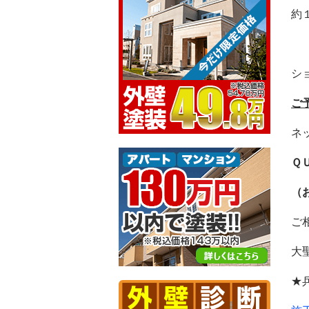
約
シ
ご
ネ
Ｑ
（
ご
大
★