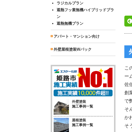
ラジカルプラン
遮熱フッ素無機ハイブリッドプラ
ン
遮熱無機プラン
アパート・マンション向け
外壁屋根塗装Wパック
こ
ー
佐
創
で
外壁塗装
施工事例一覧
そ
か
屋根塗装
施工事例一覧
そ