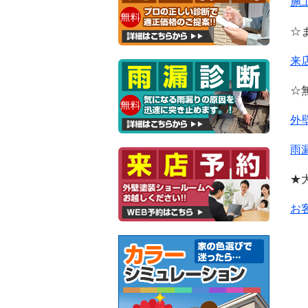
施
☆
来
☆
外
雨
★
お