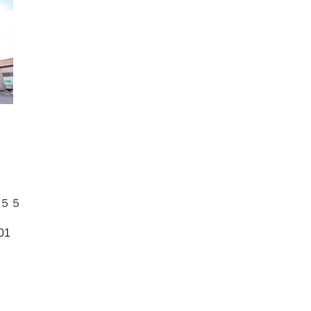
５５
01