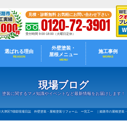
見積・診断無料 お気軽にお問い合わせ下さい
0120-72-3901
受付時間 9:00-18:00（火曜日定休）
外壁塗装・
選ばれる理由
施工事例
屋根メニュー
REASON
WORKS
MENU
現場ブログ
塗装に関するマメ知識やイベントなど最新情報をお届けします！
市大津区T様邸現場日誌 外壁塗装・屋根塗装リフォーム ー完工ー ｜姫路市の屋根塗装・