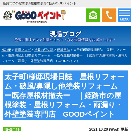
姫路市の外壁塗装&屋根塗装専門店GOODペイント
MENU
現場ブログ
塗装に関するマメ知識やイベントなど最新情報をお届けします！
HOME
>
現場ブログ
>
塗装の豆知識
>
現場日誌
>
太子町I様邸現場日誌 屋根リフォー
ム・破風/鼻隠し他塗装リフォーム ー既存屋根材撤去ー ｜姫路市の屋根塗装・屋根リ
フォーム・雨漏り・外壁塗装専門店 GOODペイント
太子町I様邸現場日誌 屋根リフォー
ム・破風/鼻隠し他塗装リフォーム
ー既存屋根材撤去ー ｜姫路市の屋
根塗装・屋根リフォーム・雨漏り・
外壁塗装専門店 GOODペイント
2021.10.20 (Wed) 更新
現場日誌