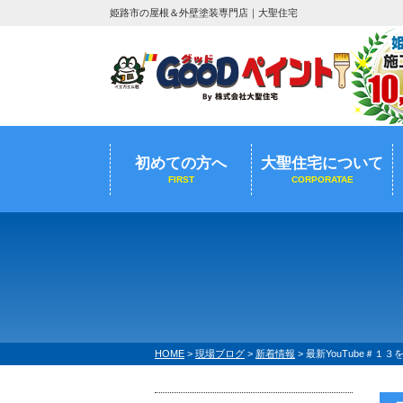
姫路市の屋根＆外壁塗装専門店｜大聖住宅
初めての方へ
大聖住宅について
FIRST
CORPORATAE
HOME
>
現場ブログ
>
新着情報
>
最新YouTube＃