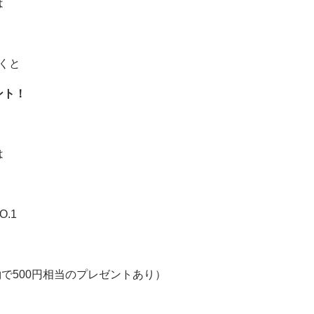
は
くと
ント！
は
O.1
約で
500
円相当のプレゼントあり）