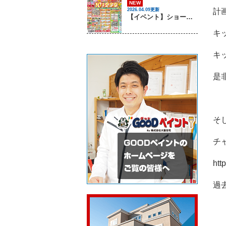
NEW
2026.04.09更新
計
【イベント】ショールームOPEN10周年感謝祭を開催します！ ｜姫路市・太子町の屋根塗装・屋根リフォーム・雨漏り・外壁塗装専門店 GOODペイント
キ
キ
是
そ
チ
htt
過