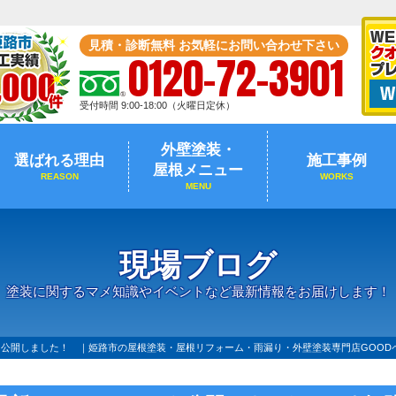
見積・診断無料 お気軽にお問い合わせ下さい
0120-72-3901
受付時間 9:00-18:00（火曜日定休）
外壁塗装・
選ばれる理由
施工事例
屋根メニュー
REASON
WORKS
MENU
現場ブログ
塗装に関するマメ知識やイベントなど最新情報をお届けします！
１３を公開しました！ ｜姫路市の屋根塗装・屋根リフォーム・雨漏り・外壁塗装専門店GOOD