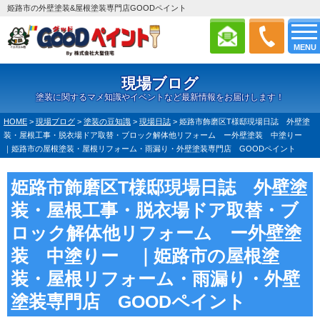
姫路市の外壁塗装&屋根塗装専門店GOODペイント
MENU
現場ブログ
塗装に関するマメ知識やイベントなど最新情報をお届けします！
HOME
>
現場ブログ
>
塗装の豆知識
>
現場日誌
>
姫路市飾磨区T様邸現場日誌 外壁塗
装・屋根工事・脱衣場ドア取替・ブロック解体他リフォーム ー外壁塗装 中塗りー
｜姫路市の屋根塗装・屋根リフォーム・雨漏り・外壁塗装専門店 GOODペイント
姫路市飾磨区T様邸現場日誌 外壁塗
装・屋根工事・脱衣場ドア取替・ブ
ロック解体他リフォーム ー外壁塗
装 中塗りー ｜姫路市の屋根塗
装・屋根リフォーム・雨漏り・外壁
塗装専門店 GOODペイント