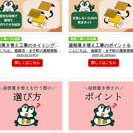
根工事の豆知識
屋根工事の豆知識
屋根葺き替え工事のタイミングを見極めよう！適切な時期で建物を長持ちさせる秘訣 ｜姫路市・太子町の屋根塗装・屋根リフォーム・雨漏り・外壁塗装専門店 GOODペイント
屋根葺き替え工事のポイントを押さえよう！失敗しないための完全ガイド ｜
こんにちは。 姫路市・太子町の屋根塗装・屋根リフォーム・雨漏り・外壁塗装専門店のGOODペイント（株）大聖住宅です。 いつもGOODペイントブログをご覧いただきありがとうございます。 「そろそろ屋根の葺き替えが必要かな？」 そう思っていても、具体的にいつ葺き替えればいいのか、判断に迷う方も多いのではないでしょうか？ 実は、屋根葺き替えのタイミングを逃してしまうと、建物の寿命を縮めてしまうだけでなく、思わぬ出費に繋がる可能性もあるんです。 今回は、屋根葺き替えの最適なタイミングを見極めるためのポイントを、わかりやすく解説していきます。 この記事を読めば、ご自宅の屋根葺き替えの時期を判断できるようになり、建物を長持ちさせることができます。 ぜひ最後まで読んでみてくださいね！ 屋根葺き替えのタイミングを見極めるポイント 屋根葺き替えのタイミングは、以下のポイントを参考に判断しましょう。 1. 築年数と屋根材の種類 屋根の葺き替え時期の目安は、屋根材の種類によって異なります。 代表的な屋根材と、それぞれの葺き替えタイミングの目安は以下の通りです。 スレート屋根（コロニアル、カラーベストなど）: 20～30年 金属屋根（ガルバリウム鋼板、トタンなど）: 20～30年 瓦屋根（粘土瓦、セメント瓦など）: 30～60年 これらの築年数を目安に、屋根の状態をチェックすることをおすすめします。 2. 屋根の劣化症状 築年数に関わらず、屋根に以下の劣化症状が見られる場合は、屋根葺き替えを検討しましょう。 色褪せ: 屋根の色が薄くなったり、変色したりしている ひび割れ: 屋根材にひび割れや亀裂が入っている 塗膜の剥がれ: 塗膜が剥がれて、屋根材が露出している コケや藻の発生: 屋根にコケや藻が生えている 錆: 金属屋根に錆が発生している 瓦のズレや割れ: 瓦屋根で、瓦がずれたり、割れたりしている 雨漏り: 屋根から雨漏りがしている これらの症状は、屋根の劣化が進んでいるサインです。 放置すると、雨漏りや屋根材の破損に繋がる可能性があるので、早めに対処しましょう。 3. 専門業者による診断 屋根の状態を正確に判断するには、専門業者による診断を受けるのがおすすめです。 プロの目でしっかりと診断してもらうことで、適切な葺き替え時期や必要な補修工事などを知ることができます。 屋根葺き替えは高額な工事なので、複数の業者から見積もりを取り、比較検討することをおすすめします。 屋根葺き替え工事の時期 屋根葺き替え工事は、天候の影響を受けやすいので、 春や秋などの穏やかな気候の時期 に行うのがおすすめです。 梅雨や台風シーズンは避け、工期に余裕を持って計画しましょう。 まとめ 今回は、屋根葺き替え工事のタイミングを見極めるためのポイントを解説しました。 築年数や屋根材の種類、そして屋根の劣化症状などを参考に、適切な時期に屋根葺き替えを行いましょう。 建物を長持ちさせるためにも、定期的なメンテナンスを心がけ、必要があれば早めに専門業者に相談することをおすすめします。 姫路市・太子町でリフォームをご検討している方は、是非この記事を参考にしてください！ 姫路市・太子町の屋根塗装・屋根リフォーム・雨漏り・外壁塗装専門店のGOODペイント（株）大聖住宅にお任せください！！ ショールームにご来店の際は ご予約をおススメします♪♪ ネットで来店予約をしていただくと ＱＵＯカード５００円分プレゼント！ （お一人様１回まで） ご相談・お見積りのご依頼は 大聖ペイントまで！ ★兵庫県姫路市内の施工事例NO.1 施工事例はこちら ☆まずは塗装の基礎知識を知りたい方（WEBでのご来店予約で500円相当のプレゼントあり） 来店予約はこちら ☆無料外壁診断・屋根診断・雨漏り診断をお考えの方 外壁、屋根診断はこちら 雨漏り診断はこちら ★大聖ペイントで施工したお客様の声を聞きたい方 お客様の声はこちら ＝＝＝＝＝＝＝＝＝＝＝＝＝＝＝＝＝＝＝＝＝姫路市の外壁塗装＆屋根塗装専門店 (株)大聖住宅｜☆GOODペイント ０１２０－７２－３９０１ 【姫路西大津ショールーム】 〒６７１－１１３５ 兵庫県姫路市大津区新町１ー５５ 【姫路南・飾磨ショールーム】 〒６７２－８０４３ 兵庫県姫路市飾磨区上野田１－２４ フリーダイヤル：0120-72-3901 TEL：079-272-3900 FAX：079-272-3900
2025.02.21(Fri)
2025.02.16(Sun)
詳しくはこちら
詳しくはこちら