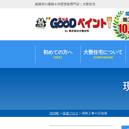
姫路市の屋根＆外壁塗装専門店｜大聖住宅
初めての方へ
大聖住宅について
FIRST
CORPORATAE
HOME
>
現場ブログ
>
屋根工事の豆知識