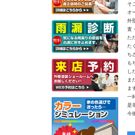
そ
オ
外
査
た
た
ち
も
し
ま
ま
一
是
今