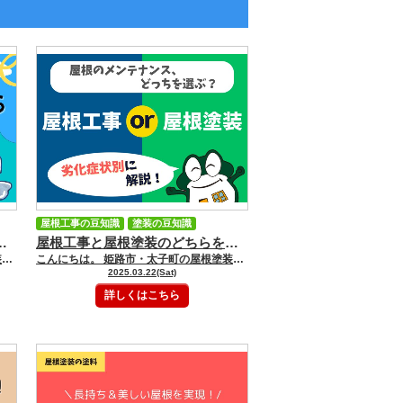
屋根工事の豆知識
塗装の豆知識
装・屋根リフォーム・雨漏り・外壁塗装専門店 GOODペイント
屋根工事と屋根塗装のどちらを選ぶ？劣化状況別に解説！ ｜姫路市・太子町の屋根塗装・屋根リフォーム・雨漏り・外壁塗装専門店 GOODペイント
こんにちは。 姫路市・太子町の屋根塗装・屋根リフォーム・雨漏り・外壁塗装専門店のGOODペイント（株）大聖住宅です。 いつもGOODペイントブログをご覧いただきありがとうございます。 あなたのお家にこのような症状はありませんか？ 「天井にシミができている…」 「雨が降るとポタポタと水が落ちてくる…」 これは雨漏りのサインかもしれません。雨漏りのサインを放置していると、建物に深刻なダメージを与えることになり、健康被害につながる可能性もあるため早急な対応が大切です。 今回は、雨漏りのサインを見つけた時の対処法を詳しく解説していきます。 雨漏りに気づいたら、まずすること 〇安全確認 雨漏りをしているところに感電の恐れがある電化製品などを置いていないか確認をしてください 〇雨漏りの状況を撮影 雨漏りの量や、どういうときに雨漏りをするのか、いつから始まったかなどの情報や写真、動画を記録しておくと、雨漏りの原因特定に役立ちます 〇専門業者への連絡 雨漏りの適切な修理を行うためには専門業者に相談することが大切です 雨漏りを放置すると 雨漏りを放置すると様々なリスクが生じます。 雨漏りを放置することにより雨水が建物内部まで侵入し、柱などの木材を腐食させてしまいます。 また、湿った木材はシロアリの餌となりシロアリによる耐久性の低下も考えられます。 さらに湿気によるカビの発生で健康にも影響を及ぼす可能性があります。 まとめ 雨漏りを見つけたら、早急な対応が大切です。 慌てずに安全を確保し専門業者に相談をしましょう。 姫路市・太子町の屋根塗装・屋根リフォーム・雨漏り・外壁塗装はGOODペイント（株）大聖住宅にお任せください！！ ショールームにご来店の際は ご予約をおススメします♪♪ ネットで来店予約をしていただくと ＱＵＯカード５００円分プレゼント！ （お一人様１回まで） ご相談・お見積りのご依頼は 大聖ペイントまで！ ★兵庫県姫路市内の施工事例NO.1 施工事例はこちら ☆まずは塗装の基礎知識を知りたい方（WEBでのご来店予約で500円相当のプレゼントあり） 来店予約はこちら ☆無料外壁診断・屋根診断・雨漏り診断をお考えの方 外壁、屋根診断はこちら 雨漏り診断はこちら ★大聖ペイントで施工したお客様の声を聞きたい方 お客様の声はこちら ＝＝＝＝＝＝＝＝＝＝＝＝＝＝＝＝＝＝＝＝＝姫路市の外壁塗装＆屋根塗装専門店 (株)大聖住宅｜☆GOODペイント ０１２０－７２－３９０１ 【姫路西大津ショールーム】 〒６７１－１１３５ 兵庫県姫路市大津区新町１ー５５ 【姫路南・飾磨ショールーム】 〒６７２－８０４３ 兵庫県姫路市飾磨区上野田１－２４ フリーダイヤル：0120-72-3901 TEL：079-272-3900 FAX：079-272-3900
こんにちは。 姫路市・太子町の屋根塗装・屋根リフォーム・雨漏り・外壁塗装専門店のGOODペイント（株）大聖住宅です。 いつもGOODペイントブログをご覧いただきありがとうございます。 屋根に劣化の症状が出てきたが、屋根工事と屋根塗装のどちらを選べばいいのか悩んでいる方も多いのではないのでしょうか？ 屋根のメンテナンスとして行われる屋根工事と屋根塗装ですが、それぞれ目的や費用などが異なります。 そこで今回は、劣化症状別に屋根工事と屋根塗装の選び方について解説していきたいと思います。 屋根工事と屋根塗装の違い まずは、屋根工事と屋根塗装の違いを目的・工事内容・費用・耐用年数に分けて解説していきます。 【屋根工事】 目的：屋根材の交換や補修を行い劣化を止める 工事内容：・葺き替え（既存の屋根材を撤去し新しい屋根材に交換） ・カバー工法（既存の屋根材の上に新しい屋根材を葺く） ・部分的な補修（破損した部分のみに補修工事を行う） 費用：屋根塗装より高額 耐用年数：スレートやガルバリウム鋼板などは20年～30年、瓦は50年～ 【屋根塗装】 目的：紫外線などからの屋根材保護や美観維持 工事内容：既存の屋根材に塗料を塗布 費用：屋根工事より安価 耐用年数：約12年（使用する塗料による） 症状別の選び方 屋根工事と屋根塗装のどちらを選ぶかは、屋根の状態によって異なります。 屋根工事がおすすめの症状 ・屋根材にひび割れなどの劣化や雨漏りが発生している場合 →屋根塗装では雨漏りは直りません ・耐震性や断熱性を向上させたい場合 屋根塗装がおすすめの症状 ・色褪せがあり、屋根を塗装することでイメージを変えたい場合 ・屋根材の劣化が少ない場合 まとめ 屋根工事と屋根塗装はそれぞれ目的が異なる工事方法です。 ご自宅の屋根状況にあったメンテナンス方法はどちらなのか、ぜひこの記事を参考にして選んでみてください。 姫路市・太子町の屋根塗装・屋根リフォーム・雨漏り・外壁塗装専門店のGOODペイント（株）大聖住宅にお任せください！！ ショールームにご来店の際は ご予約をおススメします♪♪ ネットで来店予約をしていただくと ＱＵＯカード５００円分プレゼント！ （お一人様１回まで） ご相談・お見積りのご依頼は 大聖ペイントまで！ ★兵庫県姫路市内の施工事例NO.1 施工事例はこちら ☆まずは塗装の基礎知識を知りたい方（WEBでのご来店予約で500円相当のプレゼントあり） 来店予約はこちら ☆無料外壁診断・屋根診断・雨漏り診断をお考えの方 外壁、屋根診断はこちら 雨漏り診断はこちら ★大聖ペイントで施工したお客様の声を聞きたい方 お客様の声はこちら ＝＝＝＝＝＝＝＝＝＝＝＝＝＝＝＝＝＝＝＝＝姫路市の外壁塗装＆屋根塗装専門店 (株)大聖住宅｜☆GOODペイント ０１２０－７２－３９０１ 【姫路西大津ショールーム】 〒６７１－１１３５ 兵庫県姫路市大津区新町１ー５５ 【姫路南・飾磨ショールーム】 〒６７２－８０４３ 兵庫県姫路市飾磨区上野田１－２４ フリーダイヤル：0120-72-3901 TEL：079-272-3900 FAX：079-272-3900
2025.03.22(Sat)
詳しくはこちら