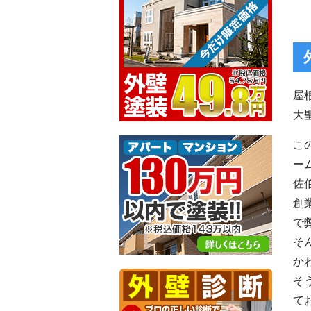
屋
大
こ
ー
佐
創
で
そ
か
そ
て