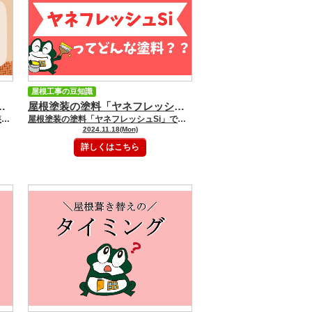
屋根工事の豆知識
姫路市・太子町の屋根塗装・屋根リフォーム・雨漏り・外壁塗装専門店 GOODペイント
屋根塗装の塗料「ヤネフレッシュSi」で、長持ち＆美しい屋根を実現！ ｜姫路市・太子町の屋根塗装・屋根リフォーム・雨漏り・外壁塗装専門店 GOODペイント
こんにちは。 姫路市・太子町の屋根塗装・屋根リフォーム・雨漏り・外壁塗装専門店のGOODペイント（株）大聖住宅です。 いつもGOODペイントブログをご覧いただきありがとうございます。 屋根の葺き替え工事、検討しているけど、 「どんな屋根材を選べばいいの？」 「費用はどのくらいかかるの？」 「信頼できる業者を見つけるにはどうすればいいの？」 など、わからないことだらけで不安に感じる方も多いのではないでしょうか？ 屋根の葺き替え工事は、高額な費用がかかる上に、専門的な知識が必要となるため、しっかりと準備しておくことが大切です。 そこで今回は、屋根葺き替え工事の基礎知識から、屋根材の種類、費用相場、そして業者選びのポイントまで、わかりやすく解説していきます。 この記事を読めば、屋根葺き替え工事の全体像を把握し、安心してリフォームを進めることができるようになります。 ぜひ最後まで読んでみてくださいね！ 屋根葺き替え工事とは？ 屋根葺き替え工事とは、既存の屋根材を撤去し、新しい屋根材に交換する工事のことです。 屋根のリフォームには、葺き替え工事の他に、屋根塗装 と カバー工法 があります。 屋根塗装は、既存の屋根材の上に塗料を塗ることで、屋根材を保護し、美観を回復する工事です。 カバー工法は、既存の屋根材の上に新しい屋根材を被せる工事です。 葺き替え工事は、これらの工事に比べて費用が高くなりますが、屋根材を完全に新しくすることができるので、 耐久性や耐震性を向上させる ことができます。 屋根葺き替え工事が必要なケース 屋根葺き替え工事は、以下の様なケースで必要になります。 屋根材の劣化が激しい: 屋根材がひび割れ、剥がれ、変色など、著しく劣化している場合。 雨漏りが発生している: 屋根材の劣化や破損により、雨漏りが発生している場合。 耐震性を向上させたい: 地震対策として、耐震性の高い屋根材に交換したい場合。 断熱性を向上させたい: 断熱性の高い屋根材に交換することで、光熱費を削減したい場合。 建物の外観を刷新したい: 新しい屋根材に交換することで、建物の外観イメージを一新したい場合。 屋根材の種類 屋根葺き替え工事で使用する屋根材には、様々な種類があります。 それぞれの屋根材の特徴を理解し、ご自身の住宅や好みに合ったものを選びましょう。 スレート屋根 セメントと繊維を混ぜて薄い板状に成型した屋根材です。 軽量で施工しやすく、カラーバリエーションも豊富なのが特徴です。 比較的安価ですが、耐用年数は10～15年と短めです。 金属屋根 ガルバリウム鋼板やステンレスなどの金属を使用した屋根材です。 軽量で耐久性が高く、耐用年数は20～30年と長めです。 近年では、デザイン性も向上しており、人気が高まっています。 瓦屋根 粘土瓦やセメント瓦などの瓦を使用した屋根材です。 耐久性が高く、耐用年数は30～50年と非常に長持ちします。 日本の風土に合った屋根材として、古くから親しまれています。 屋根葺き替え工事の費用相場 屋根葺き替え工事の費用は、屋根の面積や形状、使用する屋根材の種類、足場の設置状況などによって異なります。 一般的な住宅の場合、 100万円～200万円程度 が目安となります。 屋根材の種類別の費用相場は、以下の通りです。 スレート屋根: 100万円～150万円 金属屋根: 150万円～200万円 瓦屋根: 200万円～300万円 屋根葺き替え工事の業者選びのポイント 屋根葺き替え工事は、高額な費用がかかる工事なので、信頼できる業者を選ぶことが大切です。 業者を選ぶ際には、以下の点に注意しましょう。 施工実績が豊富 資格や免許を保有している 見積もりが明確で詳細 アフターサービスが充実している 担当者の対応が良い 複数の業者から見積もりを取り、比較検討することをおすすめします。 まとめ 今回は、屋根葺き替え工事について解説しました。 屋根葺き替え工事は、高額な費用がかかりますが、屋根材を完全に新しくすることで、耐久性や耐震性を向上させることができます。 この記事を参考に、しっかりと計画を立て、信頼できる業者を選んで、屋根葺き替え工事を成功させましょう。 姫路市・太子町でリフォームをご検討している方は、是非この記事を参考にしてください！ 姫路市・太子町の屋根塗装・屋根リフォーム・雨漏り・外壁塗装専門店のGOODペイント（株）大聖住宅にお任せください！！ ショールームにご来店の際は ご予約をおススメします♪♪ ネットで来店予約をしていただくと ＱＵＯカード５００円分プレゼント！ （お一人様１回まで） ご相談・お見積りのご依頼は 大聖ペイントまで！ ★兵庫県姫路市内の施工事例NO.1 施工事例はこちら ☆まずは塗装の基礎知識を知りたい方（WEBでのご来店予約で500円相当のプレゼントあり） 来店予約はこちら ☆無料外壁診断・屋根診断・雨漏り診断をお考えの方 外壁、屋根診断はこちら 雨漏り診断はこちら ★大聖ペイントで施工したお客様の声を聞きたい方 お客様の声はこちら ＝＝＝＝＝＝＝＝＝＝＝＝＝＝＝＝＝＝＝＝＝姫路市の外壁塗装＆屋根塗装専門店 (株)大聖住宅｜☆GOODペイント ０１２０－７２－３９０１ 【姫路西大津ショールーム】 〒６７１－１１３５ 兵庫県姫路市大津区新町１ー５５ 【姫路南・飾磨ショールーム】 〒６７２－８０４３ 兵庫県姫路市飾磨区上野田１－２４ フリーダイヤル：0120-72-3901 TEL：079-272-3900 FAX：079-272-3900
屋根塗装の塗料「ヤネフレッシュSi」で、長持ち＆美しい屋根を実現！ こんにちは。姫路市のリフォーム会社 GOODリフォーム（株）大聖住宅です。 屋根の塗装を検討中の方はいらっしゃいませんか？ 外壁塗装と比べると、屋根塗装はあまり馴染みがないという方も多いかもしれません。 しかし、屋根は雨風や紫外線から家を守る、非常に重要な部分です。 適切な時期に適切な塗料で塗装することで、建物の寿命を延ばすことができます。 「ヤネフレッシュSi」という塗料の名前を聞いたことはありますか？ これは、エスケー化研が開発した、屋根塗装に特化した高性能塗料なんです。 このコラムでは、ヤネフレッシュSiの特徴やメリット・デメリット、他の塗料との違い、そして費用相場まで詳しく解説していきます。 この記事を読めば、ヤネフレッシュSiがあなたの家に最適な塗料かどうか判断できるようになります。 屋根塗装で失敗したくない方は、ぜひ最後まで読んでみてくださいね！ ヤネフレッシュSiとは？ ヤネフレッシュSiとは、エスケー化研株式会社が開発した屋根用シリコン樹脂塗料です。 屋根材の劣化を防ぎ、建物を長持ちさせるために、耐候性、耐久性、防汚性、防カビ・防藻性など、様々な機能を兼ね備えています。 また、特殊設計により、屋根材への密着性に優れているのも特徴です。 1999年に発売されて以来、多くの住宅やマンションで採用されている実績があります。 ヤネフレッシュSiの特徴 ヤネフレッシュSiには、多くの優れた特徴があります。 ここでは、特に重要な５つの特徴について詳しく解説していきます。 1. 高い耐候性で、紫外線から屋根を守る ヤネフレッシュSiは、シリコン樹脂塗料の中でも特に耐候性に優れています。 強い日差しや雨風、雪など、様々な気候条件から屋根材を守り、色褪せや劣化を防ぎます。 屋根は、外壁以上に紫外線や雨風の影響を受けやすい場所なので、高い耐候性を持つ塗料を選ぶことが重要です。 2. 優れた耐久性で、長持ちする屋根に ヤネフレッシュSiは、耐久性にも優れています。 塗膜が劣化しにくいため、屋根材を長期間保護することができます。 耐用年数は10年～15年と長く、塗り替え回数を減らすことができるので、長期的なコスト削減にもつながります。 3. 防汚性で、美しい屋根を保つ ヤネフレッシュSiは、汚れにくいのも大きな特徴です。 親水性が高い塗膜なので、雨水と一緒に汚れが流れ落ちやすくなっています。 そのため、屋根に汚れがつきにくく、美しさを長く保つことができます。 4. 防カビ・防藻性で、屋根を清潔に保つ ヤネフレッシュSiは、防カビ・防藻性にも優れています。 カビや藻の発生を抑制することで、屋根をキレイな状態に保ち、建物の劣化を防ぎます。 5. 優れた密着性で、様々な屋根材に対応 ヤネフレッシュSiは、様々な屋根材に対応できる、優れた密着性を備えています。 コロニアルやカラーベストなどの薄型塗装瓦はもちろん、セメント瓦やトタン屋根にも使用することができます。 ヤネフレッシュSiと他の塗料との違い 屋根塗装には、ヤネフレッシュSi以外にも、アクリル塗料、ウレタン塗料、シリコン塗料、フッ素塗料など、さまざまな種類の塗料があります。 それぞれの特徴を比較してみましょう。 塗料の種類 耐久年数 耐候性 防汚性 価格 アクリル塗料 5～8年 低い 低い 安い ウレタン塗料 7～10年 中程度 中程度 中程度 シリコン塗料 10～15年 高い 高い 中程度 ヤネフレッシュSi 10～15年 高い 高い 中程度 フッ素塗料 15～20年 非常に高い 非常に高い 高い ヤネフレッシュSiは、シリコン塗料の中でも特に屋根塗装に適した性能を備えており、価格もリーズナブルなのが特徴です。 ヤネフレッシュSiの費用相場 ヤネフレッシュSiで屋根塗装を行う場合、費用相場はどのくらいなのでしょうか？ 一般的な住宅の場合、1平方メートルあたり1,500円～2,000円程度が目安となります。 ただし、屋根の面積や形状、使用する塗料のグレード、足場の設置状況などによって費用は異なります。 正確な費用を知りたい場合は、複数の業者に見積もりを依頼することをおすすめします。 まとめ この記事では、屋根塗装に使用する塗料「ヤネフレッシュSi」の特徴について、耐候性、耐久性、防汚性、防カビ・防藻性、密着性などを詳しく解説しました。 ヤネフレッシュSiは、バランスの取れた優れた塗料であり、多くの屋根に適しています。 屋根塗装を検討している方は、ぜひヤネフレッシュSiも候補に入れてみてはいかがでしょうか。 姫路市・太子町でリフォームをご検討している方は、是非この記事を参考にしてください！ 姫路市・太子町のキッチン・浴室・トイレ・洗面台リフォームはGOODリフォーム（株）大聖住宅にお任せください！！
2024.11.18(Mon)
詳しくはこちら