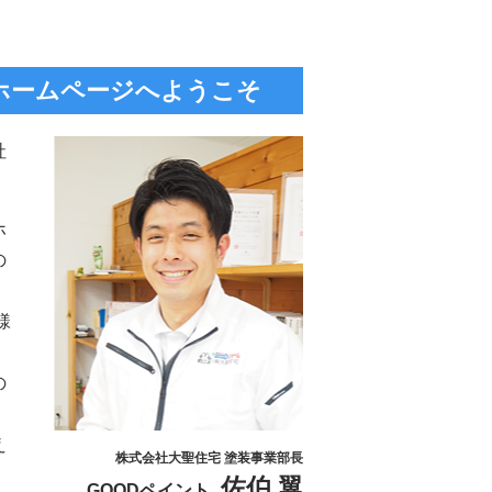
のホームページへようこそ
社
ホ
の
様
の
え
株式会社大聖住宅 塗装事業部長
佐伯 翼
GOODペイント