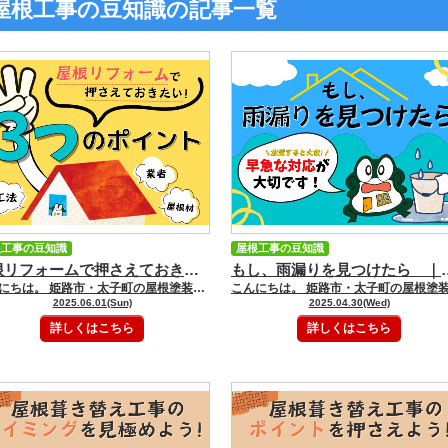
屋根工事の豆知識の記事一覧
根工事の豆知識
屋根工事の豆知識
屋根リフォームで押さえておきたい！３つのポイント ｜姫路市・太子町の屋根塗装・屋根リフォーム・雨漏り・外壁塗装専門店 GOODペイント
もし、雨漏りを見つけたら ｜姫路市・太子町の屋根塗
こんにちは。 姫路市・太子町の屋根塗装・屋根リフォーム・雨漏り・外壁塗装専門店のGOODペイント（株）大聖住宅です。 いつもGOODペイントブログをご覧いただきありがとうございます。 屋根は家を紫外線や雨風から守るという重要な役割を担っています。 その屋根に、 「雨漏りをしている」 「色が褪せてきた」 などの症状がでていたら、屋根リフォームを検討する時期かもしれません。 そこで今回は、屋根リフォームをする際に押さえておくべきポイントを３つをわかりやすく解説していきたいと思います。 【 工法 】 屋根リフォームは、屋根の状態に合わせた工法を選ぶことが大切です。 主に、＜屋根カバー工法＞＜屋根葺き替え＞＜屋根塗装＞の３つの工法があります。どの工法になるかは、屋根の劣化状況や屋根工事で求める効果（遮熱性や断熱性等）などによって異なります。 では、どういう時にどの工法を選べば良いのかを解説していきます。 ＜屋根塗装＞ ◆軽度の劣化（色褪せ・コケやカビが目立つ・防水性の低下等）で下地材に問題が無い場合に最適 既存の屋根材に適した塗料を塗ることで、美観が回復します。また、費用も比較的安く、工事も短期間で行えます。 ＜屋根カバー工法（重ね葺き）＞ ◆下地材に問題が無く、屋根材の劣化も中程度の場合に最適 既存の屋根材の上から新しい屋根材を葺く工法です。防水性や断熱性を高め、屋根の寿命を延ばすことができます。また、既存の屋根材を撤去する必要が無いため、費用も抑えられます。しかし、屋根の重量が増えることにもなるため、耐震性への影響も考慮する必要があります。 ＜屋根葺き替え＞ ◆雨漏りなどにより下地材まで腐食している場合に最適 既存の屋根材をすべて撤去し、下地材から屋根材まですべてを新しいものに葺き替える工法です。価格は高くなりますが、屋根を新築時の状態に戻すことができ、さらに耐久性や耐震性を向上させることもできます。 【 屋根材 】 屋根材の種類によって、耐久性・価格・デザイン・機能性が異なるので、予算と求める機能に合わせた屋根材を選ぶことが大切です。 どのような屋根材があるのか紹介していきます。 ＜スレート（コロニアル・カラーベスト）＞ 軽量で耐震性が高く、デザインやカラーが豊富で比較的安価で施工が可能です。耐用年数は約30年です。 ＜ガルバリウム鋼板（カレッセ）＞ スレートよりも軽量で錆びにくくなっています。 耐用年数は約30年～40年です。 ＜瓦（和瓦・洋瓦）＞ 耐用年数は約50年～100年ととても長く、重厚感のある見た目が特徴です。 【 業者 】 屋根リフォームは専門的な知識と技術が必要な工事ですので、信頼できる業者を選ぶことが重要です。 ・地域密着型で実績が豊富かどうか ・塗装技能士などの資格を保有しているかどうか ・見積内容が明確化されているか ・丁寧な説明と提案があるか ・アフターフォローが充実しているか などの確認や見極めを行いましょう。 姫路市・太子町でリフォームをご検討している方は、是非この記事を参考にしてください！姫路市・太子町の屋根塗装・屋根リフォーム・雨漏り・外壁塗装はGOODペイント（株）大聖住宅にお任せください！！ ショールームにご来店の際は ご予約をおススメします♪♪ ネットで来店予約をしていただくと ＱＵＯカード５００円分プレゼント！ （お一人様１回まで） ご相談・お見積りのご依頼は 大聖ペイントまで！ ★兵庫県姫路市内の施工事例NO.1 施工事例はこちら ☆まずは塗装の基礎知識を知りたい方（WEBでのご来店予約で500円相当のプレゼントあり） 来店予約はこちら ☆無料外壁診断・屋根診断・雨漏り診断をお考えの方 外壁、屋根診断はこちら 雨漏り診断はこちら ★大聖ペイントで施工したお客様の声を聞きたい方 お客様の声はこちら ＝＝＝＝＝＝＝＝＝＝＝＝＝＝＝＝＝＝＝＝＝姫路市の外壁塗装＆屋根塗装専門店 (株)大聖住宅｜☆GOODペイント ０１２０－７２－３９０１ 【姫路西大津ショールーム】 〒６７１－１１３５ 兵庫県姫路市大津区新町１ー５５ 【姫路南・飾磨ショールーム】 〒６７２－８０４３ 兵庫県姫路市飾磨区上野田１－２４ フリーダイヤル：0120-72-3901 TEL：079-272-3900 FAX：079-272-3900
2025.06.01(Sun)
2025.04.30(Wed)
詳しくはこちら
詳しくはこちら